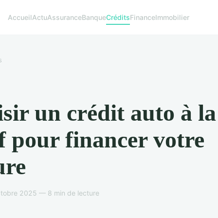
Accueil
Actu
Assurance
Banque
Crédits
Finance
Immobilier
s
sir un crédit auto à la
 pour financer votre
ure
tobre 2025 — 8 min de lecture