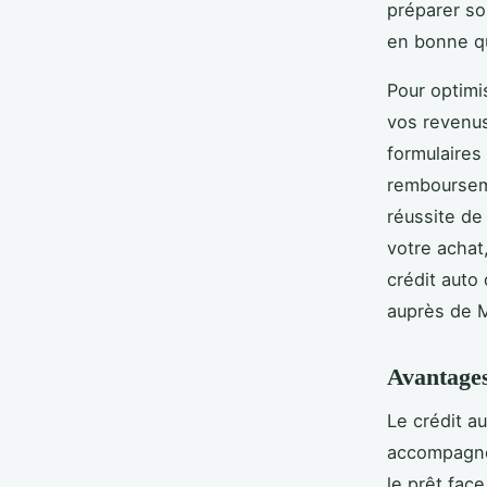
préparer so
en bonne qu
Pour optimi
vos revenus 
formulaires
rembourseme
réussite de 
votre achat
crédit auto
auprès de 
Avantages
Le crédit a
accompagne 
le prêt fac