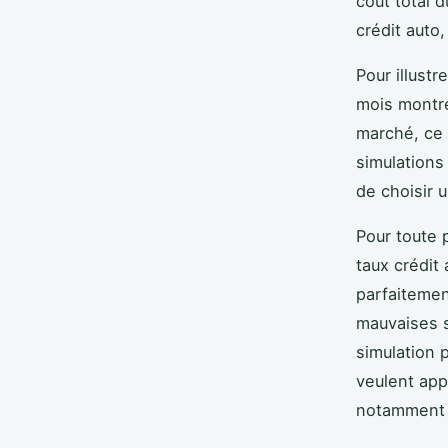
coût total d
crédit auto
Pour illust
mois montre
marché, ce q
simulations
de choisir u
Pour toute 
taux crédit
parfaitemen
mauvaises s
simulation 
veulent app
notamment v