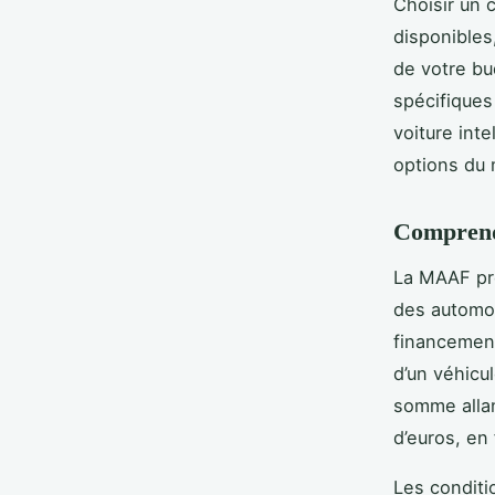
Choisir un 
disponibles
de votre bu
spécifiques
voiture int
options du
Comprend
La MAAF pro
des automob
financement
d’un véhicu
somme allan
d’euros, en 
Les conditi