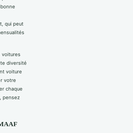
e bonne
, qui peut
mensualités
 voitures
te diversité
nt voiture
r votre
ier chaque
é, pensez
to MAAF