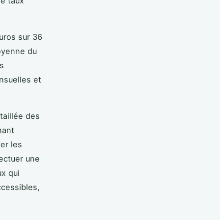
le taux
euros sur 36
moyenne du
es
nsuelles et
taillée des
nant
er les
fectuer une
ux qui
ccessibles,