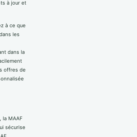
s à jour et
ez à ce que
 dans les
nt dans la
facilement
s offres de
sonnalisée
d, la MAAF
i sécurise
AAF,