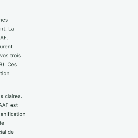
ches
nt. La
AAF,
gurent
vos trois
IB). Ces
ation
s claires.
MAAF est
lanification
de
ial de