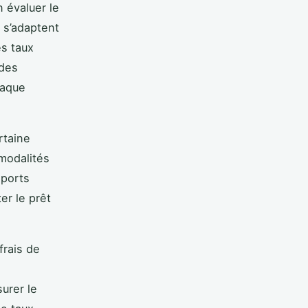
 évaluer le
 s’adaptent
es taux
 des
haque
rtaine
 modalités
eports
er le prêt
frais de
urer le