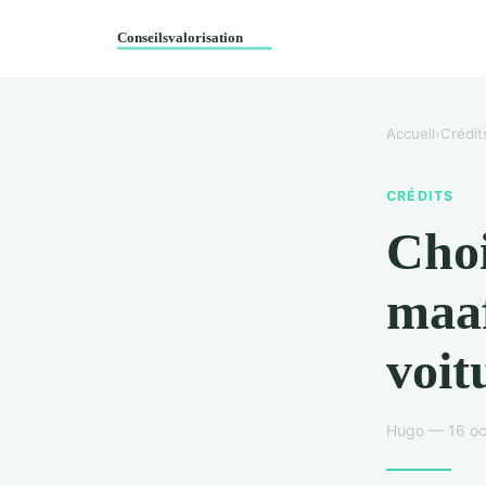
Accueil
›
Crédit
CRÉDITS
Choi
maaf
voit
Hugo — 16 oc