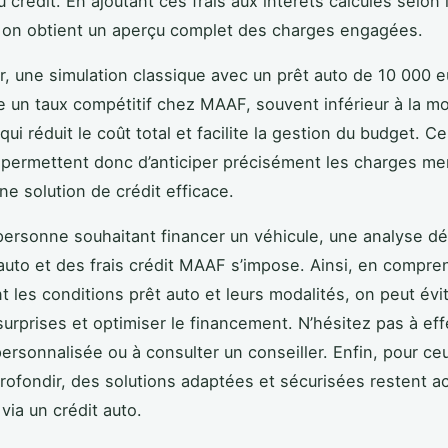
u crédit. En ajoutant ces frais aux intérêts calculés selon 
, on obtient un aperçu complet des charges engagées.
rer, une simulation classique avec un prêt auto de 10 000 
 un taux compétitif chez MAAF, souvent inférieur à la 
ui réduit le coût total et facilite la gestion du budget. C
 permettent donc d’anticiper précisément les charges me
ne solution de crédit efficace.
personne souhaitant financer un véhicule, une analyse dé
 auto et des frais crédit MAAF s’impose. Ainsi, en compre
t les conditions prêt auto et leurs modalités, on peut évit
urprises et optimiser le financement. N’hésitez pas à ef
personnalisée ou à consulter un conseiller. Enfin, pour ce
rofondir, des solutions adaptées et sécurisées restent a
ia un crédit auto.