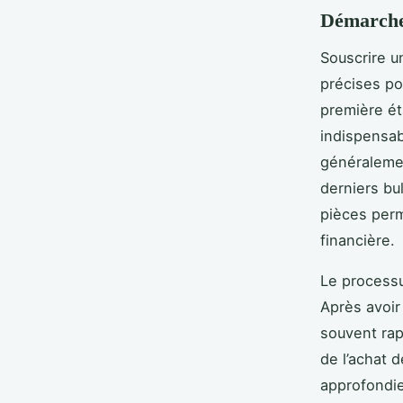
Démarche
Souscrire u
précises po
première ét
indispensab
généralement
derniers bul
pièces perm
financière.
Le processu
Après avoir
souvent rapi
de l’achat d
approfondie 