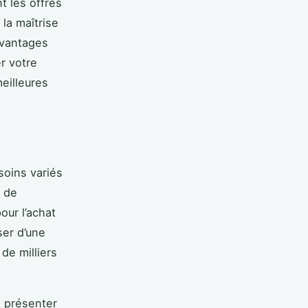
t les offres
 la maîtrise
avantages
r votre
eilleures
soins variés
s de
ur l’achat
ser d’une
de milliers
t présenter