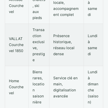
locale,
à
Courche
, ski
accompagnem
same
vel
aux
ent complet
di
pieds
Transa
ction
Présence
Lundi
VALLAT
exclusi
historique,
à
Courche
ve,
réseau local
same
vel 1850
prestig
dense
di
e
Biens
Lundi
rares,
Service clé en
à
Home
locatio
main,
diman
Courche
n
digitalisation
che
vel
saison
avancée
(saiso
nière
n)