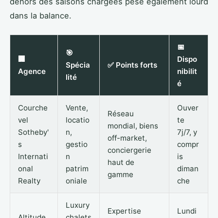
dehors des saisons chargées pèse également lourd
dans la balance.
📅
🎯
🏢
Dispo
Spécia
✅ Points forts
Agence
nibilit
lité
é
Courche
Vente,
Ouver
Réseau
vel
locatio
te
mondial, biens
Sotheby'
n,
7j/7, y
off-market,
s
gestio
compr
conciergerie
Internati
n
is
haut de
onal
patrim
diman
gamme
Realty
oniale
che
Luxury
Expertise
Lundi
Altitude
chalets